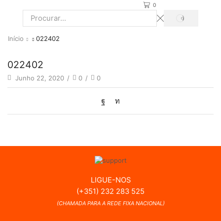
0
PROCURAR
Search
input
Início
022402
022402
Junho 22, 2020
/
0
/
0
LIGUE-NOS
(+351) 232 283 525
(CHAMADA PARA A REDE FIXA NACIONAL)