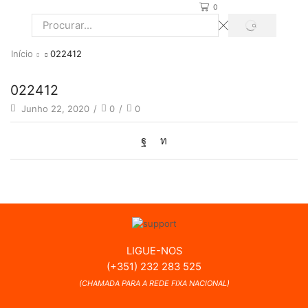
0
PROCURAR
Search
input
Início
022412
022412
Junho 22, 2020
/
0
/
0
LIGUE-NOS
(+351) 232 283 525
(CHAMADA PARA A REDE FIXA NACIONAL)