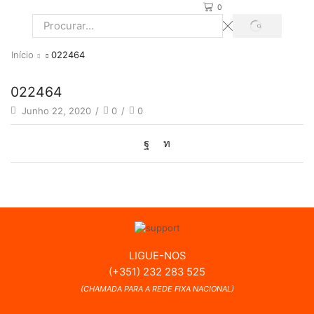
0
PROCURAR
Search
input
Início
022464
022464
Junho 22, 2020
/
0
/
0
LIGUE-NOS
(+351) 232 283 525
(CHAMADA PARA A REDE FIXA NACIONAL)