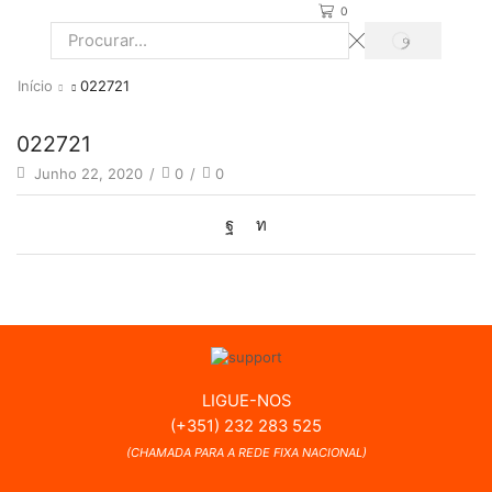
0
PROCURAR
Search
input
Início
022721
022721
Junho 22, 2020
/
0
/
0
LIGUE-NOS
(+351) 232 283 525
(CHAMADA PARA A REDE FIXA NACIONAL)