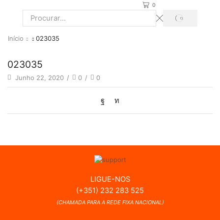
0
PROCURAR
Search
input
Início
023035
023035
Junho 22, 2020
/
0
/
0
LIGUE-NOS
(+351) 232 283 525
(CHAMADA PARA A REDE FIXA NACIONAL)