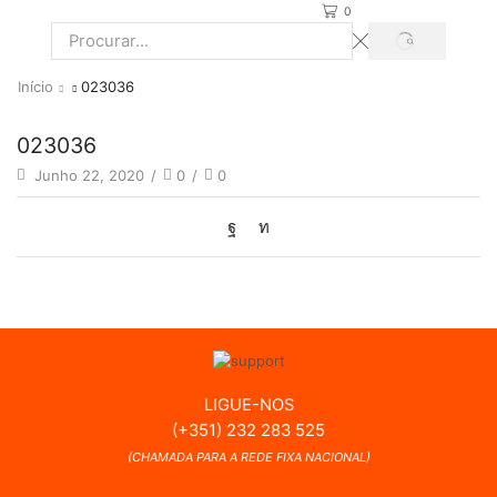
0
PROCURAR
Search
input
Início
023036
023036
Junho 22, 2020
/
0
/
0
LIGUE-NOS
(+351) 232 283 525
(CHAMADA PARA A REDE FIXA NACIONAL)