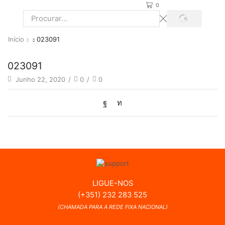
0
PROCURAR
Search
input
Início
023091
023091
Junho 22, 2020
/
0
/
0
LIGUE-NOS
(+351) 232 283 525
(CHAMADA PARA A REDE FIXA NACIONAL)