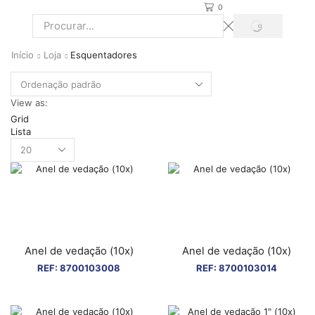
0
PROCURAR
Search
input
Início
Loja
Esquentadores
View as:
Grid
Lista
Products
per
page
Anel de vedação (10x)
Anel de vedação (10x)
REF:
8700103008
REF:
8700103014