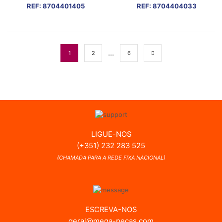
REF:
8704401405
REF:
8704404033
…
1
2
6
LIGUE-NOS
(+351) 232 283 525
(CHAMADA PARA A REDE FIXA NACIONAL)
ESCREVA-NOS
geral@mega-pecas.com