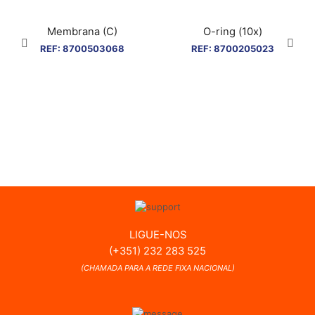
Membrana (C)
O-ring (10x)
REF:
8700503068
REF:
8700205023
LIGUE-NOS
(+351) 232 283 525
(CHAMADA PARA A REDE FIXA NACIONAL)