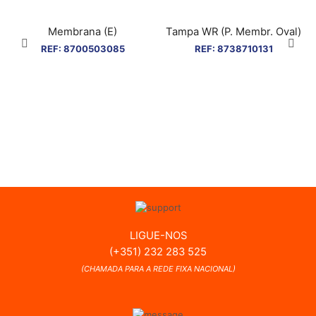
Membrana (E)
Tampa WR (P. Membr. Oval)
REF:
8700503085
REF:
8738710131
LIGUE-NOS
(+351) 232 283 525
(CHAMADA PARA A REDE FIXA NACIONAL)